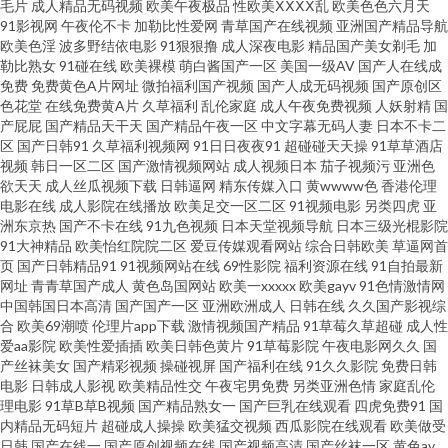
毛片
成人精品无码视频
欧美午夜极品
性欧美ⅩⅩⅩⅩ乱
欧美色色六月天
91影视网
午夜伦不卡
加勒比性爱网
青草国产在线视频
亚洲国产精品导航
日韩亚洲欧美 第一婷婷基地 国产精品撸色网 国产在线92 韩国无码黄 精品91
欧美色淫
波多野结依电影
91狠狠撸
成人深夜电影
精品国产美女剃毛
加
勒比熟女
91碰在线
欧美裸模
萌白酱国产一区
美国一级AV
国产人在线成
海角一区 九九久久99 三级久久片久久草 五月天色婷姐 白丝在线电影91 超碰
免费
免费黄色A片网址
微拍福利国产视频
国产人成无码视频
国产原创区
色花堂
在线免费黄A片
久草福利
乱伦家庭
成人午夜免费视频
人妖射精
国
产屁屁
国产精品天干天
国产精品午夜一区
中文字幕无码人妻
日本不卡二
久久夜夜 高清日韩AV网址 国产精品永久免费 伊人久久黑料 欧美人妖在线 午
区
国产日韩91
久草福利视频网
91日日夜夜91
超碰碰天天操
91草草酒店
视频
韩日一区二区
国产激情视频网站
成人视频日本
茄子视频污
亚洲色
夜欧美性爱 足交AV 91黑丝高跟精品 福利导航久久 含羞草av在线 人人摸人人
欲天天
成人丝瓜视频下载
日韩逼网
精东传媒入口
黄wwww色
香港伦理
电影在线
成人影院在线播放
欧美足交一区二区
91视频电影
另类四虎
亚
洲东京热
国产不卡在线
91九色视频
日本天堂视频导航
日本三级光棍影院
干人人 三级片av操操 91青青草 99福利视频网 大香蕉久草91 国产精品性爱 国
91大神精品
欧美怡红院院二区
爱豆传媒观看网站
综合日韩欧美
草逼网首
页
国产日韩精品91
91视频网站在线
69性影院
福利资源在线
91自拍最新
产探花传媒 美女肏屄西瓜午夜 欧美孕妇性爱一区 四虎激情影院 香蕉视频网
网址
青青草国产成人
黄色岛国网站
欧美一xxxxx
欧美gayv
91色情激情网
中国韩国日本高清
国产国产一区
亚洲欧洲成人
日韩在线
久久国产影视综
合
欧美69潮喷
伦理片app下载
激情视频国产精品
91草莓久草超碰
成人性
站 制服丝袜做爱 91tv 91视频线上网站 肏屄精品大全 国产原创自拍av 久草黄
爱aa影院
欧美性爱插插
欧美日韩色黄片
91草莓影院
午夜电影网久久
国
产丝袜美女
国产精彩视频
操碰视屏
国产福利在线
91久久影院
免费日韩
色网 另类美女图综合网 欧美美女内射 人妻九色 影音先锋91看片 91牛逼 avtt
电影
日韩成人影视
欧美精品性交
午夜宅男免费
另类亚洲色情
家庭乱伦
理电影
91草B草B视频
国产精品熟女一
国产巨乳在线观看
四虎免费91
国
内精品无码短片
超碰成人操操
欧美猛交视频
西瓜影院在线观看
欧美做受
自拍网 草比视频官网 大香蕉久久草 国产粉嫩网站 狠狠淫xx 久草亲人网 久久
日韩
国产在线一
国产原创视频在线
国产视频高清
国产丝袜一区
黄色av