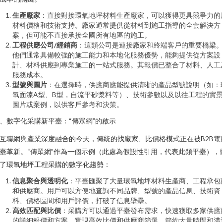
生產廠家
：直接對接環氧地坪材料生產廠家，可以獲得更具競爭力的
材料價格和技術支持。廠家通常提供從材料到施工指導的全套解決方
案，但可能不直接承接全國所有地區的施工。
工程供應公司/經銷商
：這類公司是連接廠家和終端客戶的重要橋梁
他們通常具備較強的施工能力和本地化服務優勢，能夠提供從方案設
計、材料供應到專業施工的一站式服務。其報價已整合了材料、人工
服務成本。
型號與圖片
：在選擇時，供應商應能提供清晰的產品型號說明（如：
氧面漆A型、B型，自流平砂漿料等）、技術參數以及以往工程的實
圖片或案例，以供客戶參考和決策。
、數字化采購新平臺：“傳眾網”的啟示
互聯網與產業深度融合的今天，傳統的找廠家、比價格模式正在被B2B電
臺革新。“傳眾網”作為一個示例（此處為假設性引用，代表此類平臺），
了環氧地坪工程采購的數字化趨勢：
信息聚合與透明化
：平臺匯聚了大量環氧地坪材料生產商、工程承包
和供應商。用戶可以方便地查詢不同品牌、型號的產品信息、技術資
料、價格區間和用戶評價，打破了信息壁壘。
高效匹配與比價
：采購方可以通過平臺發布需求，快速獲取多家供應
的詳細報價和方案，實現高效比價和供應商篩選，節約大量時間和溝