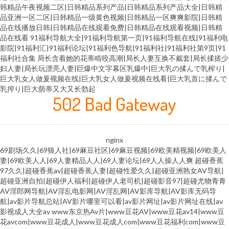
韩精品午夜视频二区|日韩精品系列产品|日韩精品系列产品大全|日韩精
品亚洲一区二区|日韩精品一级黄色视频|日韩精品一区爽爽影院|日韩精
品在线播放日韩|日韩精品在线观看免费|日韩精品在线观看视频|日韩精
品在线看
91福利导航大全|91福利导航第一页|91福利导航在线|91福利电
影院|91福利汇|91福利论坛|91福利色导航|91福利社|91福利社第9页|91
福利社合集
局长含着她的花蒂啃咬高潮|局长人妻互换不戴套|局长揉搓少
妇人妻|局长玩漂亮人妻|巨爆中文字幕区乳爆中|巨大乳の揉んで乳榨り|
巨大乳女人做爰视频在线|巨大乳女人做爰视频在线看|巨大乳首に揉んで
乳搾り|巨大荫蒂又大又长勃起
502 Bad Gateway
nginx
69剧场久久|69狼人社|69麻豆社区|69麻豆视频|69欧美精视频|69欧美人
妻|69欧美人人|69人妻精品人人|69人妻论坛|69人人操人人爽
超碰香蕉
97久久|超碰香蕉av|超碰香蕉人妻|超碰性爱久久|超碰亚洲熟女AV导航|
超碰亚洲自拍|超碰伊人福利|超碰伊人老司机|超碰影音97|超碰尤物青青
AV淫郎网导航|AV淫乱电影网|AV淫乱网|AV影库导航|AV影库无码导
航|av影片导航总站|AV影片哪里可以看|av影片网址|av影片网址在线|av
影视成人大全av
www东京热Av片|www豆花AV|www豆花av14|www豆
花avcom|www豆花成人|www豆花成人com|www豆花福利com|www豆