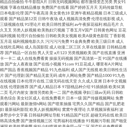
精品自拍偷拍
牛牛影院A片
日韩无码视频网站
都市激情变态另类
男女91
视频
字幕在线精品播放
免费国产在线看
国产婷婷五月天
无码传媒导航
一级免费影片 影音先锋午夜福利 AV天堂东京热 国内精品视频97 欧美三区视
日本电影伦理
国产午夜高清
美女黄色18
亚洲午夜精品视频
日本三级成人
观看
国产精品第12页
日韩午夜场
成人视频高清免费
伦理在线影视
成人
三级视频在线
91理论片
欧美日韩性爱福利
av午夜探花福利
精品毛片
久
频 午夜av网 91色色小视频 国产精品日韩无 三级在线 白虎美洞内射 亚洲另类
久叉叉
另类人妖视频
欧美熟妇穴视频
丁香五月V国产
日韩黄色网址
豆花
福利视频
轮理片自拍偷拍
日韩欧美美女视频
欧美A级黄色影院
丁香影视
偷拍精品 av撸撸com 国产青青草精品 免费拳交群交 五月丁香五月婷姐 91视
五月花
福利视频电影久久
污污污污免费
91金典免费
欧美三级日本
成人
在线吃瓜网站
成人岛国影院
成人动漫二区三区
久草在线最新
日韩精品推
荐
国产精品一区自拍
男人天堂
a片123
另类视频欧美
国产在线直播
亚洲
频快捷 黄色上床视频 亚洲欧洲成人另类 超碰人人擦 激情AV
卡一卡二
成人在线免费看黄
操操无码视频
国产高清第一页
91国产在线播
放
国产女人夜夜做
国产在线小视频
91com
91豆花成人
哪里有A片网址
精产国品
香蕉视频国产精品
91九色福利
成人国产无线视
欧美日韩性生活
片
国产伦理剧
国产精品无套无码
成年人网站免费
国产精品1000
91九色
在线视频
日本伦理片在线
三级无码在线天堂
久久成人亚洲
日本中文视频
在线
伦理剧推荐
国产成人精品日本
97甜桃品种介绍
91插插插
欧美SE第
二页
毛片内射女
激情另类欧美一二
国产色视频
孕妇三级av无码
日韩欧
美色综合
美女社区成人
在线免费看片
日本一级
国产传媒视频网站
免费
观看污网站
最新激情h网站
国产喷浆抽搐
宅男久久国产精品
国产乱肥老
妇
最新福利影院
欧美人妖视频网站
窝窝午夜理论
久草视频深夜福利
波
多野步中文字幕
日韩福利网址导航
91精品国产社区
超碰无码在线
欧美日
韩高清免费
国产激情视频三区
宅男福利在线播放
91视频污导航
国产啪亚
洲国
欧美性爱密臀
疯狂少妇喷潮
欧美肏屄一区二区
国产乱伦免费观看