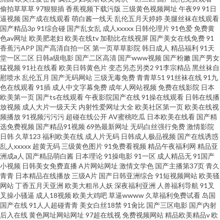
偷拍草草草
97狠狠插
香蕉视频下载污版
三级黄色视频网址
午夜99
91日
逼视频
国产成在线观看
萌白酱一线天
乱伦五月天婷婷
美腿丝袜在线观看
国产精品3p
91综合碰
国产乱女乱
成人xxxxx
日韩伦理片
91色爱
免费黄
色av网址
欧美肥老妇
欧美在线tv
加勒比在线视屏
国产美女在线免费
91
香蕉污APP
国产高清自拍一区
第一页草草影院
韩日成人
精品福利
91天
堂一区二区
日韩a级电影
国产二区高清
国产www视频
国产粉嫩
国产男女
猛视频
91社在线看
欧美日韩黄色片
变态另态另类2
91李宗精品
黑丝袜自
慰喷水
乱伦五月
国产无码网站
三级无毒免费
青青草51
91丝袜在线
91九
色在线观看
91插
成人中文字幕免费
成年人网站视频
免费在线影院
日本
欧美第一页
国产ts在线观看
午夜影院国产在线
91操在线观看
日韩在线播
放视频
成人大片一级天天
内射性爱网址大全
欧美社区第一页
欧美在线视
频播放
91视频污污污
超碰在线公开
AV蜜桃吃瓜
日本欧美在线看
国产精
选免费视频
国产精品91视频
69热最新网址
无码白丝强行免费
激情影院
日韩
久草123
福利欧美在线
成人片无码
日韩成人极品视频
国产在线诱惑
乱人xxxxx
超黄无码
三级黄色图片
91免费看视频
精品午夜福利网
精品亚
洲成a人
国产精品萌白酱
日本理论
91操电影
91一区
成人精品无
91国产
小视频
日韩美女免费直播
A片网站网址
激情文学色
国产主播第37页
青久
青青
日本精品在线播放
三级A片
国产日韩亚洲综合
91短视频网站
欧美骚
网站
丁香五月天亚洲
欧美大粗吊人妖
深夜福利亚洲
人兽福利导航
91叉
叉操小骚逼
成人18视频
欧美大鸡吧
草逼wwww
久草福利免费试看
岛国
国产在线
91人人超碰青青
美女白丝18禁
91肏比
国产三区电影
国产内射
后入在线
黄色网址网站网址
97超在线视
免费视频网站
精品欧美精品v
欧