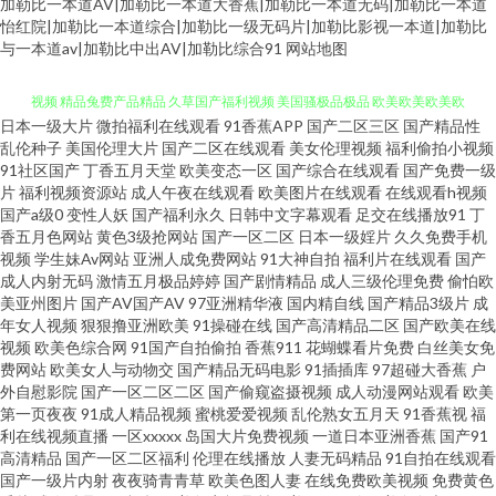
加勒比一本道AV|加勒比一本道大香蕉|加勒比一本道无码|加勒比一本道
怡红院|加勒比一本道综合|加勒比一级无码片|加勒比影视一本道|加勒比
与一本道av|加勒比中出AV|加勒比综合91
网站地图
日本一级大片
微拍福利在线观看
91香蕉APP
国产二区三区
国产精品性
麻豆瑟瑟视频 91官方网页 国产探花传媒 黄色小网站 久草热久草com 久草色
乱伦种子
美国伦理大片
国产二区在线观看
美女伦理视频
福利偷拍小视频
91社区国产
丁香五月天堂
欧美变态一区
国产综合在线观看
国产免费一级
片
福利视频资源站
成人午夜在线观看
欧美图片在线观看
在线观看h视频
视频 精品兔费产品精品 久草国产福利视频 美国骚极品极品 欧美欧美欧美欧
国产a级0
变性人妖
国产福利永久
日韩中文字幕观看
足交在线播放91
丁
香五月色网站
黄色3级抢网站
国产一区二区
日本一级婬片
久久免费手机
美 日韩涩汇 性爱午夜影院 在线导航日韩av 97超碰欧美 wwww污 岛国成人网
视频
学生妹Av网站
亚洲人成免费网站
91大神自拍
福利片在线观看
国产
成人内射无码
激情五月极品婷婷
国产剧情精品
成人三级伦理免费
偷怕欧
美亚州图片
国产AV国产AV
97亚洲精华液
国内精自线
国产精品3级片
成
久久9热 另色激情 日本视频专区 草莓视频18 麻豆快播91 免费在线观看AV 欧
年女人视频
狠狠撸亚洲欧美
91操碰在线
国产高清精品二区
国产欧美在线
视频
欧美色综合网
91国产自拍偷拍
香蕉911
花蝴蝶看片免费
白丝美女免
美一页一区 午夜福利据场 亚洲独家黄色网址 亚洲少妇午夜激情 69xbcom 91
费网站
欧美女人与动物交
国产精品无码电影
91插插库
97超碰大香蕉
户
外自慰影院
国产一区二区二区
国产偷窥盗摄视频
成人动漫网站观看
欧美
第一页夜夜
91成人精品视频
蜜桃爱爱视频
乱伦熟女五月天
91香蕉视
福
大神文轩 91网站永久免费 97超碰人人 97超惹人人 97大香蕉热播 成人电影青
利在线视频直播
一区xxxxx
岛国大片免费视频
一道日本亚洲香蕉
国产91
高清精品
国产一区二区福利
伦理在线播放
人妻无码精品
91自拍在线观看
青草 日本婷婷 日韩专区一二 五月天色播 91jiuyi 91精品丝袜久久 肏91网 成人
国产一级片内射
夜夜骑青青草
欧美色图人妻
在线免费欧美视频
免费黄色