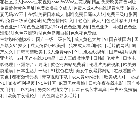
花社区成人|www豆花视频com|WWW豆花视频精品
免费欧美黄色网址|
免费欧美黄色网址|免费欧美拳交成人|免费人成A片在线观看免费|免费人
妻无码AV不卡在线|免费日本成人电影|免费日逼ts人妖|免费三级电影网
站|免费三级黄色网址|免费色情网站入口
色色性爱人人|色色性福五月天|
色色亚洲123|色色亚洲黄总99tv|色色亚洲视频|色色亚洲一本道|色色亚
洲影院|色色亚洲诱惑|色色亚洲自拍|色色夜色导航
主站蜘蛛池模板：
国产一级二级在线
|
成人黄色大片
|
91国在线国内
|
国
产熟女91熟女
|
成人免费版欧美州
|
狼友成人福利网站
|
毛片的网站
|
国
产久久
|
日韩高清欧美
|
成人免费app
|
91九色在线视频
|
国产a级片视频
|
亚洲第一av
|
国产在线91精品
|
成人三级激性爱
|
日韩乱伦黄片
|
日本电
影伦理
|
亚洲综合五月花
|
黄色污网站免费看
|
伦理片免费视频
|
欧美另
类灌满
|
日本生活片一级
|
91桃色在线
|
美女午夜暴露网站
|
在线看国产
黄色
|
都市激情另类
|
青草视频下载
|
成人黄app福利
|
欧美成人a
|
一起操
91
|
狼友福利视频
|
91色社区
|
麻豆黑丝蜜桃
|
日韩午夜在线电影
|
国产美
女自拍
|
二区乱码
|
另类区激情文学
|
日本在线艺术写真
|
午夜92免费福
利
|
欧美午夜理论片
|
黃色网址妇女毛片
|