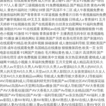
露脸熟女
在线观看黄色网
成人抖音
爰上碰91
国产美女91视频
国产情侣
片
97人人看
国产三级视频在线
91免费视频精品
国产精品另类
黄色AV网
站人
黄色91福利社
污网址18禁
国产高清不卡二区
成人午夜视频免费
欧
美激情福利网
国产青青青草
91草逼视频
免费看片日韩
午夜视频福利免费
国产嫩草视频在线
69叉叉叉
最新日本在线视频
日韩成人a
青青操91
五月
天婷婷
91短视频在线
国产在线观看的
白丝美女自慰网站
91福利免费视
频
加勒比91AV
91在线观看
黄网站av在线
国产视频
狠狠擼狠狠擼
91桃
色小视频
91激情
91干啪啪
青青操青青干
主播诱惑无码专区
欧美视频电
影
91播放
麻豆桃色网站
亚洲欧美国产另类
欧美伦理另类
国产刺激对白
在线观看91精品
欧美成年视频
操碰操揉
成人微拍福利导航
亚洲欧美国产
日韩
成年在线观看免费
岛国精品在线播放
狠狠撸第四色
欧美一页
女同
电影在线观看
91网国产尤物在
毛片网站黄色
狼人三级片
高清男同
国产
日韩伦理淫
成年免费视频
亚洲欧美中文视频
东京热亚洲色图
蜜桃成人超
碰网
91精品小视频
久草福利免费视影
五月天堂网
成人精品高清无码
久
久男人av天堂|久久男人AV影片|久久男人av资源站|久久男人的AV|久久
男人的天堂AV|久久男人天堂av|久久男人影院|久久女孩资源站|久久女人
天堂AV|久久欧美精品sm网站
导航成人免费|导航大香蕉伊人|导航福利
AV|导航福利成人|导航福利研究所|导航国产av|导航社区AV|导航探花福
利69av|岛国Avtt天堂网|岛国av播放
国产AV成人导航|国产AV大香蕉|国
产AV大香蕉动漫|国产AV大香蕉久久|国产Av导航大全精品|国产AV导航
网|国产AV导航站|国产AV第一福利导航|国产av东京热|国产AV福利
人妻
av影院|人妻AV有码|人妻AV有限|人妻AV诱惑|人妻AV在线|人妻AV在线
超碰|人妻AV在线点播|人妻av在线观看|人妻AV在线影院|人妻AV专区
日