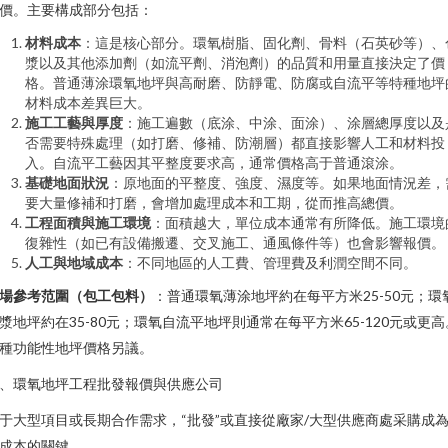
價。主要構成部分包括：
材料成本
：這是核心部分。環氧樹脂、固化劑、骨料（石英砂等）、
漿以及其他添加劑（如流平劑、消泡劑）的品質和用量直接決定了價
格。普通薄涂環氧地坪與高耐磨、防靜電、防腐或自流平等特種地坪
材料成本差異巨大。
施工工藝與厚度
：施工遍數（底涂、中涂、面涂）、涂層總厚度以及
否需要特殊處理（如打磨、修補、防潮層）都直接影響人工和材料投
入。自流平工藝因其平整度要求高，通常價格高于普通滾涂。
基礎地面狀況
：原地面的平整度、強度、濕度等。如果地面情況差，
要大量修補和打磨，會增加處理成本和工期，從而推高總價。
工程面積與施工環境
：面積越大，單位成本通常有所降低。施工環境
復雜性（如已有設備搬遷、交叉施工、通風條件等）也會影響報價。
人工與地域成本
：不同地區的人工費、管理費及利潤空間不同。
場參考范圍（包工包料）
：普通環氧薄涂地坪約在每平方米25-50元；環
漿地坪約在35-80元；環氧自流平地坪則通常在每平方米65-120元或更高
種功能性地坪價格另議。
、環氧地坪工程批發報價與供應公司
于大型項目或長期合作需求，“批發”或直接從廠家/大型供應商處采購成
成本的關鍵。