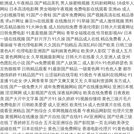
欧洲成人午夜精品
国产精品美乳
男人操蜜桃视频
无码射精网站
18成年人
网站
日本高清电影网
男女啪啪午夜视频
免费电影在线观看
亚洲ab
成人
二区 五月花成人在线观 在线播放黑丝91 91经典免费视频 99爱人人 成人五月
少妇视频导航
91国产小青蛙
国产成年免费网站
国产视频高清在线
精品香
蕉
求a片网址
麻豆tv在线观看
在线撸丝片
91草碰
国产成人激情视频
黑料
天网站 含羞草影院成人 久久香蕉福利av 青草操中文字幕 婷婷依依五月天 91
吃瓜精品偷拍
91大神合集
成人拍拍拍免费
香港伦理剧
日韩大片观看网址
日韩免费电影
91羞羞视频
国产网站
青草全福视在线
性导航影视AV
日本
一级在线视频
国产好片浮力
91久操
国产精品成人在线
精品免费看
人人
传媒专区 99免费99操 超碰精品青青 国产天天骚 欧美一级黄色A片 少妇精品9
看操碰
午夜伦理电影网
久久国自产拍精品
高清乱码0
国产欧美
日韩三级
黄色A片
伦理电影亚洲国产
福利姬黄色网址
欧美伊人影院
丁香成人五月
香蕉在线视频 91抖淫 97成人剧场 操逼av资源导航 福利视频合集 黄色中文视
花
黄色网网址女
久草视频最新网址
日韩大片在线看
久久亚洲人成
亚州
色图乱伦小说
国产va免费观看
国产人妖第二
成人影片h
91色婷婷瑟色
东
京热狠狠草
日韩精品观看
91最新国产精品
一级黄色网
91色色人妻
都市
频 麻豆mv 欧美亚洲本韩精品 午夜福利激情网 在线视频第六页 91涩涩网 av人
激情婷婷
91精品国产91
云涩福利在线导航
91视色
午夜福利在线网站
91
直播
91处女
伊人网青青草
国产又爽又黄又无
久草福利资源网
东方成人
妖系列网 豆花视频91 国内av超碰 老湿机午夜福利 欧美日韩一色哟哟 成人在
在线
国产一级免费大片
成年免费视频网站
国产在线播放网站
亚洲日本视
频
淫淫网网
成人影视国产在线
深夜福利网址
欧美在线免费看
日夜夜欧
美
国产大片中文字幕
国产片91
操久婷婷
91视频你懂得
黄色三级片毛片
线观看影院 www97色 老司机午夜福利片 天天射夜夜操 狼友秘密入口 日韩AV
免费电影片
日韩欧美爱爱
成人亚洲区
欧美性16
成人色情黄片在线
在线
观看亚洲精品
国产热综合
久草网视频在线看
午夜精品网影院
伦理片完整
大桥网站 午夜精品国产 91aV免费视频 97色色一区二区 国产91社 久草成人网
版
黄视网站在线播放
国产片自拍
国产在线91
AV亚洲网址
国产经典三级
在线
丁香婷婷五月综合
五月花亚洲综合
国产影院第一页
乱码欧美孕交
超碰在线艹
日本在线护士
黄色三级免费网址
香港电影伦理片
91黄色电影
站 欧美性爱导航 日韩无毛 香蕉视频入口 91爽片 变态另类区 国产精产国品一