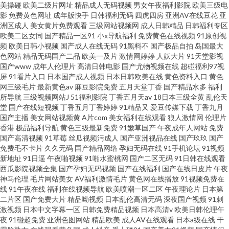
美操碰
欧美二级片网址
精品成人无码视频
男女午夜福利影院
欧美三级电
影
免费黄色网址
成年版快手
日韩福利无码
四虎四房
亚洲AV在线豆花
亚
洲区成人
美女黄片免费观看
三级网站视频网
成人日韩精品
日韩福利专区
欧美二区女同
国产精品一区91
小x导航福利
免费黄色在线视频
91原创视
频
欧美日韩小视频
国产成人在线无码
91黑料不
国产极品自拍
岛国最大
色网站
精品无码国产二品
欧美一及片
激情网婷婷
人妖大片
91天堂影视
国产www
成年人伦理片
高清日韩电影
国产尤物视频在线
超碰福利97视
屏
91看片入口
日本国产成人视频
日本日韩欧美在线
黄色资料入口
黄色
网三级毛片
最新黄色av
麻豆影院免费
五月天堂丁香
国产精品水多
福利
所导航
三级视频网站J
51福利影院
丁香五月天av
18日本三级全黄
乱伦天
堂
国产在线短视频
丁香五月丁香婷婷
91精品又
爱豆传媒下载
丁香九月
国产主播
美女网站视频黄
A片com
美女福利在线观看
狼人激情网
伦理片
香港
极品福利导航
黄色三级最新免费
91嫩草国产
午夜成年人网站
免费
国产高清视频
91草莓
丝瓜视频污成人
国产亚洲视品在线
国产玖玖
国产
免费毛不卡片
久久无码
国产精品网络
孕妇无码在线
91手机论坛
91视频
新地址
91日逼
午夜啪视频
91啪水蜜桃网
国产二区无码
91日韩在线观看
西瓜影院视频全集
国产孕妇无码视频
国产在线福利
国产在线日皮片
午夜
神马伦理
毛片网站美女
AV福利激情毛片
黄色网在线播放
91视频免费在
线
91午夜在线
福利在线视频导航
欧美喷潮一区二区
午夜理论片
日本第
二片区
国产免费大片
精品呦视频
日本乱伦高清无码
深夜国产视频
91刺
激视频
日本中文字幕一区
日韩免费精品视频
日本高清v
欧美日韩伦理午
夜
91碰超免费
亚洲色图网站
精品欧美
成人AV在线观看
日本a级在线
干