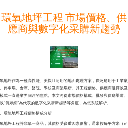
環氧地坪工程 市場價格、供
應商與數字化采購新趨勢
氧地坪作為一種高性能、美觀且耐用的地面處理方案，廣泛應用于工業廠
、停車場、倉庫、醫院、學校及商業場所。其工程價格、供應商選擇以及
模式一直是業界關注的焦點。本文將從市場價格構成、批發與供應渠道、
以“傳眾網”為代表的數字化采購新趨勢等角度，為您系統解析。
、環氧地坪工程價格構成分析
氧地坪工程并非單一商品，其價格受多重因素影響，通常按每平方米（㎡