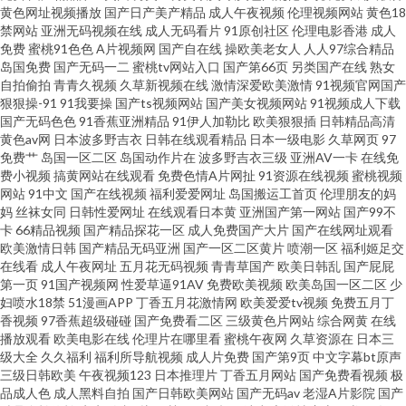
黄色网址视频播放
国产日产美产精品
成人午夜视频
伦理视频网站
黄色18
禁网站
亚洲无码视频在线
成人无码看片
91原创社区
伦理电影香港
成人
热床豆 免费黄色影视 熟妇ea87av 影音先锋人妻 99福利电影 东京AvAv 九一
免费
蜜桃91色色
A片视频网
国产自在线
操欧美老女人
人人97综合精品
岛国免费
国产无码一二
蜜桃tv网站入口
国产第66页
另类国产在线
熟女
美女网站 欧美孕妇性爱一区 天天日夜夜爽 在线视频国产91 www99艹 国产又
自拍偷拍
青青久视频
久草新视频在线
激情深爱欧美激情
91视频官网国产
狠狠操-91
91我要操
国产ts视频网站
国产美女视频网站
91视频成人下载
国产无码色色
91香蕉亚洲精品
91伊人加勒比
欧美狠狠插
日韩精品高清
爽又黄A片 欧美剧在线观看 婷婷色黑料91 91tv短视频 AV网站首页 国产草莓
黄色av网
日本波多野吉衣
日韩在线观看精品
日本一级电影
久草网页
97
免费艹
岛国一区二区
岛国动作片在
波多野吉衣三级
亚洲AV一卡
在线免
视频在线 久久伊人大 日韩天堂 伊人在线视频 草草浮力第一页 韩国三级av 男
费小视频
搞黄网站在线观看
免费色情A片网扯
91资源在线视频
蜜桃视频
网站
91中文
国产在线视频
福利爱爱网址
岛国搬运工首页
伦理朋友的妈
妈
丝袜女同
日韩性爱网址
在线观看日本黄
亚洲国产第一网站
国产99不
人的天堂无码 少妇精品一区二区 影音先锋少妇熟女 天堂网成人网 男同肛交
卡
66精品视频
国产精品探花一区
成人免费国产大片
国产在线网址观看
欧美激情日韩
国产精品无码亚洲
国产一区二区黄片
喷潮一区
福利姬足交
在线观看 天美传媒毛片 97草草草 国产精品夜夜 美女在线抠逼 日韩色情AV导
在线看
成人午夜网址
五月花无码视频
青青草国产
欧美日韩乱
国产屁屁
第一页
91国产视频网
性爱草逼91AV
免费欧美视频
欧美岛国一区二区
少
妇喷水18禁
51漫画APP
丁香五月花激情网
欧美爱爱tv视频
免费五月丁
航 69福利社在线 超碰免费人 韩国www 欧美性交另 五月天肏屄网 91网址在线
香视频
97香蕉超级碰碰
国产免费看二区
三级黄色片网站
综合网黄
在线
播放观看
欧美电影在线
伦理片在哪里看
蜜桃午夜网
久草资源在
日本三
免费 国产麻豆精品在线 欧美性色网 午夜影院污 97视频色色 国产91色 狼友视
级大全
久久福利
福利所导航视频
成人片免费
国产第9页
中文字幕bt原声
三级日韩欧美
午夜视频123
日本推理片
丁香五月网站
国产免费看视频
极
品成人色
成人黑料自拍
国产日韩欧美网站
国产无码av
老湿A片影院
国产
频首页入口 三级片小说五月天 在线成人a片 操逼日本美女 九一免费网站 日本