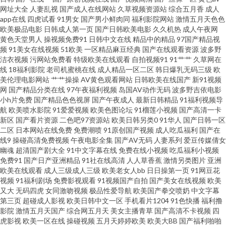
网址大全
人妻乱视
国产成人在线网站
久草视频资源站
综合五月香
成人
婷婷91 美女含羞草 欧美日韩人人 伊人撸久久 91精品54 91视频观看# 99热久
app在线
四虎试看
91男女
国产男小鲜肉同
福利影院网站
激情五月天色色
欧美极品电影
日韩成人第一页
国产日韩欧美电影
久久机热
成人午夜网
黄色天堂男人
操视频免费91
日韩中文在线
精品中的精品
97国产精品视
草精品 操婷婷网站 激情国产乱 久草主页 另类海角专区 欧美成人超碰不卡 人
频
91美女在线视频
51欧美
一区精品麻豆经典
国产在线观看资源
波多野
洁衣视频
污网站免费看
特级欧美在线观看
自拍视频91
91艹艹
久草网在
妖激情在线观看 四虎福利导航 午夜AV电影福利 亚洲免费视频小说 91精品10
线
18福利影院
老司机蜜桃在线
成人精品一区二区
韩日爆乳无码三级
欧
美伦理电影网站
艹艹操操
AV黄色观看网站
日韩欧美在线国产
新91视频
网
国产精品分类在线
97午夜福利视频
岛国AV动作无码
波多野吉依电影
97资原总站 www日本 成人快播视频 国产四区自拍 九一传媒 美女巨乳被后入
小h片免费
国产精品色色视屏
国产午夜成人
最新日韩精品
91福利视频导
航
欧美喷水影院
91爱爱视频
欧美色图论坛
91榴莲小视频
国产高清一卡
欧美日韩国产在线 青娱乐超碰吧 日本免费在线视频 91免费站 AV色福利网 超
新区
国产看片资源
二色吧97资源站
欧美日韩另类0
91华人
国产日韩一区
二区
日本网站在线免费
免费潮喷
91原创国产视频
成人吃瓜福利
国产在
线9
操碰高清免费视频
午夜电影全集
国产AV无码
人妻系列
爱豆传媒倩女
碰色情网址 精品综合国浮 麻豆视频在线观看 日韩黄色成人网站 午夜成人福
幽魂
超清国产剧大全
91中文字幕在线
免费在线小视频
吃瓜福利小视频
免费91
国产日产亚洲精品
91社在线高清
人人草香蕉
激情另类图片
亚洲
利av 亚洲天堂无码播放 91国在线观看 99只有精品9 肏屄爽片 国产白丝后入
欧美在线观看
成人三级成人三级
欧美老女人bb
日日操第一页
91网豆花
视频
91福利剧场
免费影视观看
91视频国产自拍
国产美女在线视频
欧美
又大
无码四虎
女同激吻视频
极品性爱导航
欧美国产拳交喷奶
中文字幕
韩日中AV网址 男女上床黄色 欧洲人妻丰满 日韩欧美中 微拍福利99 亚洲成人
第三页
超碰成人影视
欧美日韩中文一区
手机看片1204
91色快播
福利撸
影院
激情五月天国产
综合网五月天
美女主播青草
国产高清不卡视频
四
AV贴图 91福利视频网站 av三级网 超碰网友自拍 国产精品二期 精品蜜桃一区
虎影视
欧美一区在线
操碰视频
五月天婷婷欧美
欧美大BB
国产福利啪啪